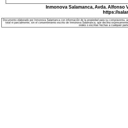
Inmonova Salamanca,
Avda. Alfonso V
https://sa
Documento elaborado por Inmonova Salamanca con información de la propiedad para su compraventa, arrend
total ni parcialmente, sin el consentimiento escrito de Inmonova Salamanca, que declina expresamente
orales o escritas hechas a cualquier part