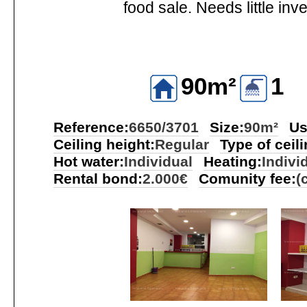
food sale. Needs little 
90m²
1
Reference:
6650/3701
Size:
90m²
Us
Ceiling height:
Regular
Type of ceili
Hot water:
Individual
Heating:
Indivi
Rental bond:
2.000€
Comunity fee:
(