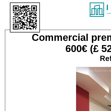
Commercial pre
600€
(£ 5
Ref