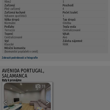
90m2
5
Zařízený:
Poschodí:
Plně zařízený
4
Zařízená kuchyně:
Počet toalet:
Vybaven spotřebiči
1
Výška stropů:
Typ stropů:
Normální
Omítka
Podlahy:
Tepla voda:
Terrazzo
Centralizované
Topení:
Výtah:
Centralizované
Ano
Styl:
Záloha nájemné:
Klasické
900€
Měsíční komunita:
(komunitní poplatek v ceně)
Zobrazit podrobnosti a fotografie
AVENIDA PORTUGAL,
SALAMANCA
Byty k pronájmu
19
<
>