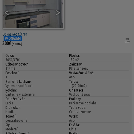
<
>
Odkaz 6654/3701
PRONÁJEM
300€
(2,3€/m2)
Odkaz:
Plocha:
6654/3701
130m2
Užitečný povrch:
Zařízený:
114m2
Plně zařízený
Poschodí:
Vestavěné skříně:
1
Ano
Zařízená kuchyně:
Terasy:
Vybaven spotřebiči
1 (20.00m2)
Poloha:
Orientace:
Částečně v exteriéru
Východ, Západ
Obložení stěn:
Podlahy:
Látka
Parketová podlaha
Druh oken:
Tepla voda:
Hliník
Centralizované
Topení:
Výtah:
Centralizované
Ano
Styl:
Fasáda:
Moderní
Cihla
Záloha nájemné:
Pračka: