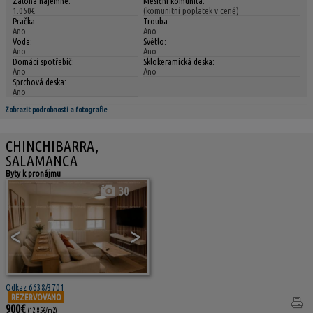
Záloha nájemné:
Měsíční komunita:
1.050€
(komunitní poplatek v ceně)
Pračka:
Trouba:
Ano
Ano
Voda:
Světlo:
Ano
Ano
Domácí spotřebič:
Sklokeramická deska:
Ano
Ano
Sprchová deska:
Ano
Zobrazit podrobnosti a fotografie
CHINCHIBARRA,
SALAMANCA
Byty k pronájmu
30
<
>
Odkaz 6638/3701
REZERVOVANO
900€
(12,85€/m2)