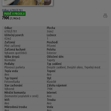
Odkaz 6703/3701
PRÁVĚ V PRODEJI
790€
(21,94€/m2)
Odkaz:
Plocha:
6703/3701
36m2
Užitečný povrch:
Ložnice:
42m2
1
Zařízený:
Poschodí:
Plně zařízený
Přízemí
Zařízená kuchyně:
Poloha:
Vybaven spotřebiči
Exterior
Výška stropů:
Obložení stěn:
Normální
Tapety
Podlahy:
Typ zasklení:
Plovoucí parketa
Dvojité zasklení, Dvojité okno, Tepelný most
Tepla voda:
Topení:
Ano
Ano
Typ topení:
Styl:
Fotovoltaika
Klasické
Stav zachování:
Záloha nájemné:
Výborně
790€
Měsíční komunita:
Internet:
(komunitní poplatek v ceně)
Ano
Wifi:
Trouba:
Ano
Ano
Mikrovlnná trouba:
Voda:
Ano
Ano