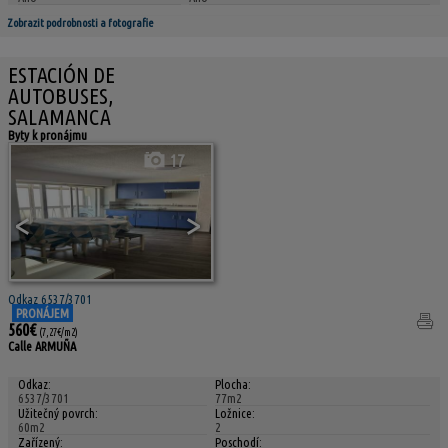
Zobrazit podrobnosti a fotografie
ESTACIÓN DE
AUTOBUSES,
SALAMANCA
Byty k pronájmu
17
<
>
Odkaz 6537/3701
PRONÁJEM
560€
(7,27€/m2)
Calle ARMUÑA
Odkaz:
Plocha:
6537/3701
77m2
Užitečný povrch:
Ložnice:
60m2
2
Zařízený:
Poschodí: