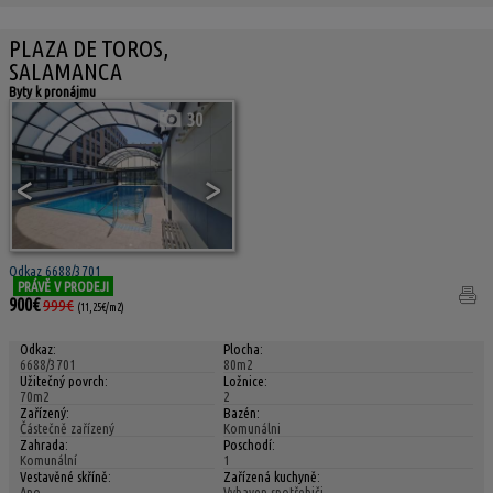
PLAZA DE TOROS,
SALAMANCA
Byty k pronájmu
30
<
>
Odkaz 6688/3701
PRÁVĚ V PRODEJI
900€
999€
(11,25€/m2)
Odkaz:
Plocha:
6688/3701
80m2
Užitečný povrch:
Ložnice:
70m2
2
Zařízený:
Bazén:
Částečně zařízený
Komunálni
Zahrada:
Poschodí:
Komunální
1
Vestavěné skříně:
Zařízená kuchyně:
Ano
Vybaven spotřebiči