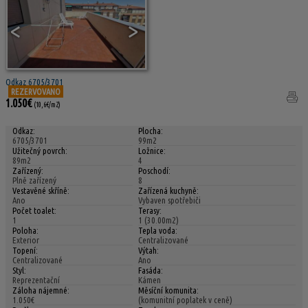
<
>
Odkaz 6705/3701
REZERVOVANO
1.050€
(10,6€/m2)
Odkaz:
Plocha:
6705/3701
99m2
Užitečný povrch:
Ložnice:
89m2
4
Zařízený:
Poschodí:
Plně zařízený
8
Vestavěné skříně:
Zařízená kuchyně:
Ano
Vybaven spotřebiči
Počet toalet:
Terasy:
1
1 (30.00m2)
Poloha:
Tepla voda:
Exterior
Centralizované
Topení:
Výtah:
Centralizované
Ano
Styl:
Fasáda:
Reprezentační
Kámen
Záloha nájemné:
Měsíční komunita:
1.050€
(komunitní poplatek v ceně)