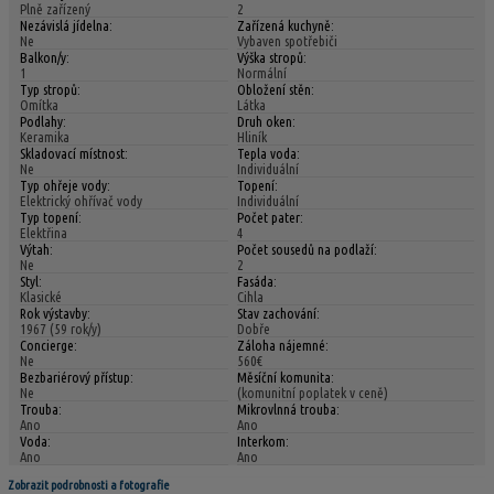
Plně zařízený
2
Nezávislá jídelna:
Zařízená kuchyně:
Ne
Vybaven spotřebiči
Balkon/y:
Výška stropů:
1
Normální
Typ stropů:
Obložení stěn:
Omítka
Látka
Podlahy:
Druh oken:
Keramika
Hliník
Skladovací místnost:
Tepla voda:
Ne
Individuální
Typ ohřeje vody:
Topení:
Elektrický ohřívač vody
Individuální
Typ topení:
Počet pater:
Elektřina
4
Výtah:
Počet sousedů na podlaží:
Ne
2
Styl:
Fasáda:
Klasické
Cihla
Rok výstavby:
Stav zachování:
1967 (59 rok/y)
Dobře
Concierge:
Záloha nájemné:
Ne
560€
Bezbariérový přístup:
Měsíční komunita:
Ne
(komunitní poplatek v ceně)
Trouba:
Mikrovlnná trouba:
Ano
Ano
Voda:
Interkom:
Ano
Ano
Zobrazit podrobnosti a fotografie