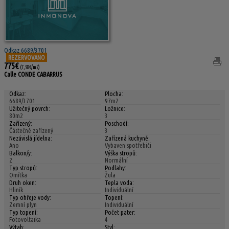
Odkaz 6689/3701
REZERVOVANO
775€
(7,98€/m2)
Calle CONDE CABARRUS
Odkaz:
Plocha:
6689/3701
97m2
Užitečný povrch:
Ložnice:
80m2
3
Zařízený:
Poschodí:
Částečně zařízený
3
Nezávislá jídelna:
Zařízená kuchyně:
Ano
Vybaven spotřebiči
Balkon/y:
Výška stropů:
2
Normální
Typ stropů:
Podlahy:
Omítka
Žula
Druh oken:
Tepla voda:
Hliník
Individuální
Typ ohřeje vody:
Topení:
Zemní plyn
Individuální
Typ topení:
Počet pater:
Fotovoltaika
4
Výtah:
Styl: