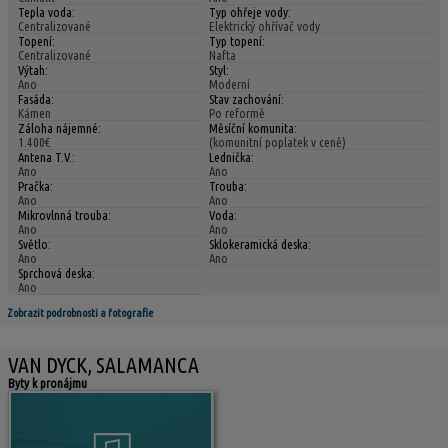
Tepla voda:
Typ ohřeje vody:
Centralizované
Elektrický ohřívač vody
Topení:
Typ topení:
Centralizované
Nafta
Výtah:
Styl:
Ano
Moderní
Fasáda:
Stav zachování:
Kámen
Po reformě
Záloha nájemné:
Měsíční komunita:
1.400€
(komunitní poplatek v ceně)
Antena T.V.:
Lednička:
Ano
Ano
Pračka:
Trouba:
Ano
Ano
Mikrovlnná trouba:
Voda:
Ano
Ano
Světlo:
Sklokeramická deska:
Ano
Ano
Sprchová deska:
Ano
Zobrazit podrobnosti a fotografie
VAN DYCK, SALAMANCA
Byty k pronájmu