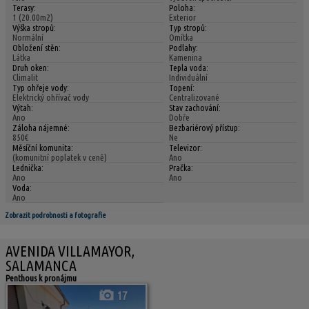
Terasy:
Poloha:
1 (20.00m2)
Exterior
Výška stropů:
Typ stropů:
Normální
Omítka
Obložení stěn:
Podlahy:
Látka
Kamenina
Druh oken:
Tepla voda:
Climalit
Individuální
Typ ohřeje vody:
Topení:
Elektrický ohřívač vody
Centralizované
Výtah:
Stav zachování:
Ano
Dobře
Záloha nájemné:
Bezbariérový přístup:
850€
Ne
Měsíční komunita:
Televizor:
(komunitní poplatek v ceně)
Ano
Lednička:
Pračka:
Ano
Ano
Voda:
Ano
Zobrazit podrobnosti a fotografie
AVENIDA VILLAMAYOR,
SALAMANCA
Penthous k pronájmu
17