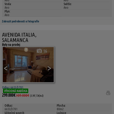
Ano
Ano
Voda:
Světlo:
Ano
Ano
Plyn:
Ano
Zobrazit podrobnosti a fotografie
AVENIDA ITALIA,
SALAMANCA
Byty na prodej
16
<
>
Odkaz 6653/3701
VÝHODNÁ NABÍDKA
299.000€
309.000€
(3.397,72€/m2)
Odkaz:
Plocha:
6653/3701
88m2
Užitečný povrch:
Ložnice: