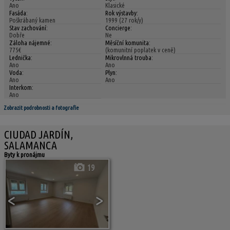
Ano
Klasické
Fasáda:
Rok výstavby:
Poškrábaný kamen
1999 (27 rok/y)
Stav zachování:
Concierge:
Dobře
Ne
Záloha nájemné:
Měsíční komunita:
775€
(komunitní poplatek v ceně)
Lednička:
Mikrovlnná trouba:
Ano
Ano
Voda:
Plyn:
Ano
Ano
Interkom:
Ano
Zobrazit podrobnosti a fotografie
CIUDAD JARDÍN,
SALAMANCA
Byty k pronájmu
19
<
>