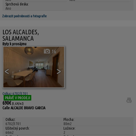
Sprchová deska:
Ano
Zobrazit podrobnosti a fotografie
LOS ALCALDES,
SALAMANCA
Byty k pronájmu
16
<
>
Odkaz 6702/3701
PRÁVĚ V PRODEJI
690€
(8,62€/m2)
Calle ALCALDE BRAVO GARCIA
Odkaz:
Plocha:
6702/3701
80m2
Užitečný povrch:
Ložnice:
64m2
2