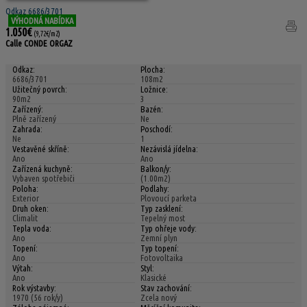
Odkaz 6686/3701
VÝHODNÁ NABÍDKA
1.050€
(9,72€/m2)
Calle CONDE ORGAZ
Odkaz:
Plocha:
6686/3701
108m2
Užitečný povrch:
Ložnice:
90m2
3
Zařízený:
Bazén:
Plně zařízený
Ne
Zahrada:
Poschodí:
Ne
1
Vestavěné skříně:
Nezávislá jídelna:
Ano
Ano
Zařízená kuchyně:
Balkon/y:
Vybaven spotřebiči
(1.00m2)
Poloha:
Podlahy:
Exterior
Plovoucí parketa
Druh oken:
Typ zasklení:
Climalit
Tepelný most
Tepla voda:
Typ ohřeje vody:
Ano
Zemní plyn
Topení:
Typ topení:
Ano
Fotovoltaika
Výtah:
Styl:
Ano
Klasické
Rok výstavby:
Stav zachování:
1970 (56 rok/y)
Zcela nový