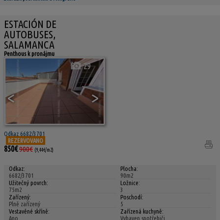
ESTACIÓN DE
AUTOBUSES,
SALAMANCA
Penthous k pronájmu
29
<
>
Odkaz 6682/3701
REZERVOVANO
850€
900€
(9,44€/m2)
Odkaz:
Plocha:
6682/3701
90m2
Užitečný povrch:
Ložnice:
75m2
3
Zařízený:
Poschodí:
Plně zařízený
5
Vestavěné skříně:
Zařízená kuchyně:
Ano
Vybaven spotřebiči