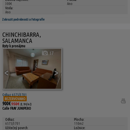
300€
Ano
Voda:
Ano
Zobrazit podrobnosti a fotografie
CHINCHIBARRA,
SALAMANCA
Byty k pronájmu
17
<
>
Odkaz 6575/3701
REZERVOVANO
900€
950€
(8,18€/m2)
Calle FRAY JUNIPERO
Odkaz:
Plocha:
6575/3701
110m2
Užitečný povrch:
Ložnice: