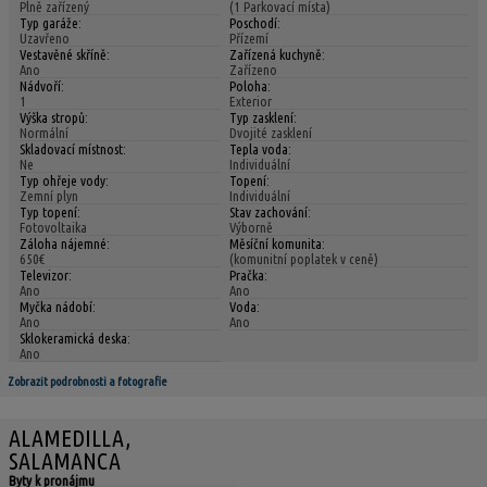
Plně zařízený
(1 Parkovací místa)
Typ garáže:
Poschodí:
Uzavřeno
Přízemí
Vestavěné skříně:
Zařízená kuchyně:
Ano
Zařízeno
Nádvoří:
Poloha:
1
Exterior
Výška stropů:
Typ zasklení:
Normální
Dvojité zasklení
Skladovací místnost:
Tepla voda:
Ne
Individuální
Typ ohřeje vody:
Topení:
Zemní plyn
Individuální
Typ topení:
Stav zachování:
Fotovoltaika
Výborně
Záloha nájemné:
Měsíční komunita:
650€
(komunitní poplatek v ceně)
Televizor:
Pračka:
Ano
Ano
Myčka nádobí:
Voda:
Ano
Ano
Sklokeramická deska:
Ano
Zobrazit podrobnosti a fotografie
ALAMEDILLA,
SALAMANCA
Byty k pronájmu