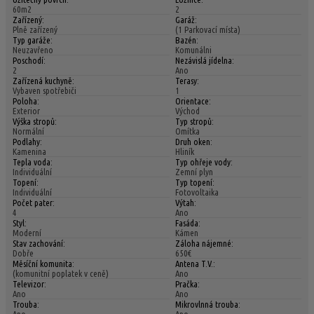
60m2
2
Zařízený:
Garáž:
Plně zařízený
(1 Parkovací místa)
Typ garáže:
Bazén:
Neuzavřeno
Komunálni
Poschodí:
Nezávislá jídelna:
2
Ano
Zařízená kuchyně:
Terasy:
Vybaven spotřebiči
1
Poloha:
Orientace:
Exterior
Východ
Výška stropů:
Typ stropů:
Normální
Omítka
Podlahy:
Druh oken:
Kamenina
Hliník
Tepla voda:
Typ ohřeje vody:
Individuální
Zemní plyn
Topení:
Typ topení:
Individuální
Fotovoltaika
Počet pater:
Výtah:
4
Ano
Styl:
Fasáda:
Moderní
Kámen
Stav zachování:
Záloha nájemné:
Dobře
650€
Měsíční komunita:
Antena T.V.:
(komunitní poplatek v ceně)
Ano
Televizor:
Pračka:
Ano
Ano
Trouba:
Mikrovlnná trouba: