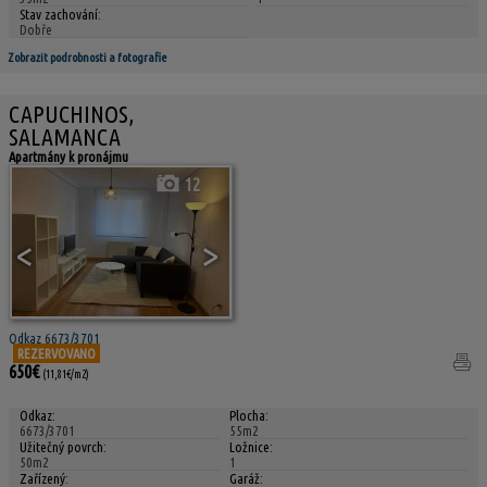
Stav zachování:
Dobře
Zobrazit podrobnosti a fotografie
CAPUCHINOS,
SALAMANCA
Apartmány k pronájmu
12
<
>
Odkaz 6673/3701
REZERVOVANO
650€
(11,81€/m2)
Odkaz:
Plocha:
6673/3701
55m2
Užitečný povrch:
Ložnice:
50m2
1
Zařízený:
Garáž: