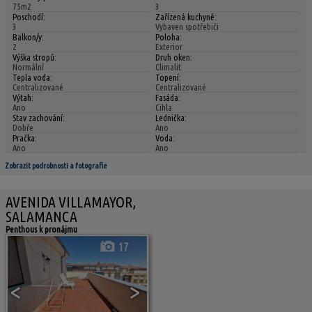
75m2
3
Poschodí:
Zařízená kuchyně:
3
Vybaven spotřebiči
Balkon/y:
Poloha:
2
Exterior
Výška stropů:
Druh oken:
Normální
Climalit
Tepla voda:
Topení:
Centralizované
Centralizované
Výtah:
Fasáda:
Ano
Cihla
Stav zachování:
Lednička:
Dobře
Ano
Pračka:
Voda:
Ano
Ano
Zobrazit podrobnosti a fotografie
AVENIDA VILLAMAYOR,
SALAMANCA
Penthous k pronájmu
17
<
>