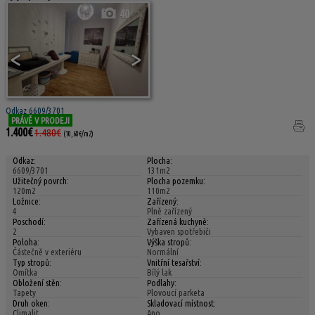
40
<
>
Odkaz 6609/3701
PRÁVĚ V PRODEJI
1.400€
1.480€
(10,68€/m2)
Odkaz:
Plocha:
6609/3701
131m2
Užitečný povrch:
Plocha pozemku:
120m2
110m2
Ložnice:
Zařízený:
4
Plně zařízený
Poschodí:
Zařízená kuchyně:
2
Vybaven spotřebiči
Poloha:
Výška stropů:
Částečně v exteriéru
Normální
Typ stropů:
Vnitřní tesařství:
Omítka
Bílý lak
Obložení stěn:
Podlahy:
Tapety
Plovoucí parketa
Druh oken:
Skladovací místnost:
Climalit
Ano