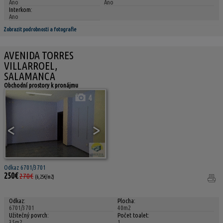
Ano
Ano
Interkom:
Ano
Zobrazit podrobnosti a fotografie
AVENIDA TORRES
VILLARROEL,
SALAMANCA
Obchodní prostory k pronájmu
4
<
>
Odkaz 6701/3701
250€
270€
(6,25€/m2)
Odkaz:
Plocha:
6701/3701
40m2
Užitečný povrch:
Počet toalet:
35m2
1