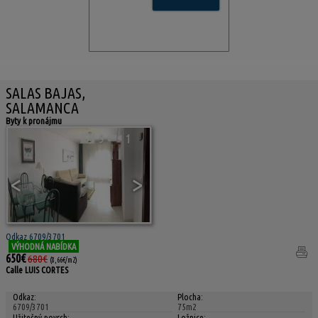
SALAS BAJAS,
SALAMANCA
Byty k pronájmu
9
1
<
>
Odkaz 6709/3701
VÝHODNÁ NABÍDKA
650€
680€
(8,66€/m2)
Calle LUIS CORTES
Odkaz:
Plocha:
6709/3701
75m2
Užitečný povrch:
Ložnice: