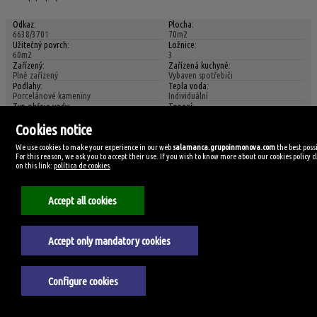
Odkaz:
Plocha:
6638/3701
70m2
Užitečný povrch:
Ložnice:
60m2
3
Zařízený:
Zařízená kuchyně:
Plně zařízený
Vybaven spotřebiči
Podlahy:
Tepla voda:
Porcelánové kameniny
Individuální
Typ ohřeje vody:
Topení:
Elektrický ohřívač vody
Individuální
Cookies notice
Typ topení:
Výtah:
Elektřina
Ano
We use cookies to make your experience in our web
salamanca.grupoinmonova.com
the best poss
Styl:
Fasáda:
For this reason, we ask you to accept their use. If you wish to know more about our cookies policy cl
Moderní
Jiné
on this link:
política de cookies
.
Stav zachování:
Záloha nájemné:
Zcela nový
900€
Internet:
Pračka:
Ano
Ano
Accept all cookies
Myčka nádobí:
Voda:
Ano
Ano
Zobrazit podrobnosti a fotografie
Accept only mandatory cookies
AVENIDA FEDERICO
Configure cookies
ANAYA, SALAMANCA
Obchodní prostory k pronájmu