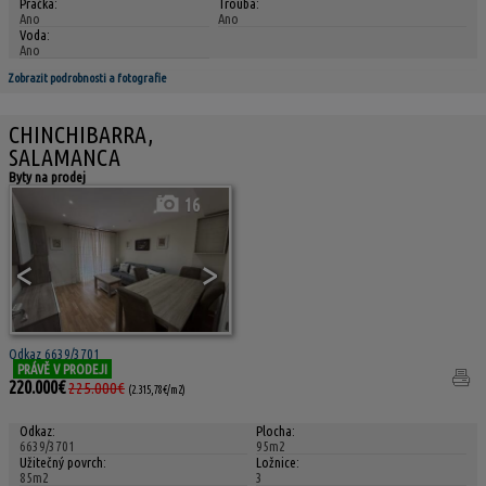
Pračka:
Trouba:
Ano
Ano
Voda:
Ano
Zobrazit podrobnosti a fotografie
CHINCHIBARRA,
SALAMANCA
Byty na prodej
16
<
>
Odkaz 6639/3701
PRÁVĚ V PRODEJI
220.000€
225.000€
(2.315,78€/m2)
Odkaz:
Plocha:
6639/3701
95m2
Užitečný povrch:
Ložnice:
85m2
3