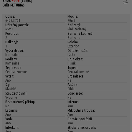
240€
290€
(3,42€/m2)
Calle PETUNIAS
Odkaz:
Plocha:
6422/3701
70m2
Užitečný povrch:
Zařízený:
65m2
Plně zařízený
Poschodí:
Zařízená kuchyně:
2
Zařízeno
Balkon/y:
Poloha:
1
Exterior
Výška stropů:
Obložení stěn:
Normální
Látka
Podlahy:
Druh oken:
Kamenina
Hliník
Tepla voda:
Topení:
Centralizované
Centralizované
Výtah:
Urbanizace:
Ano
Ne
Styl:
Fasáda:
Klasické
Cihla
Stav zachování:
Concierge:
Výborně
Ne
Bezbariérový přístup:
Internet:
Ne
Ano
Lednička:
Mikrovlnná trouba:
Ano
Ano
Voda:
Domácí spotřebič:
Ano
Ano
Interkom:
Sklokeramická deska:
Ano
Ano