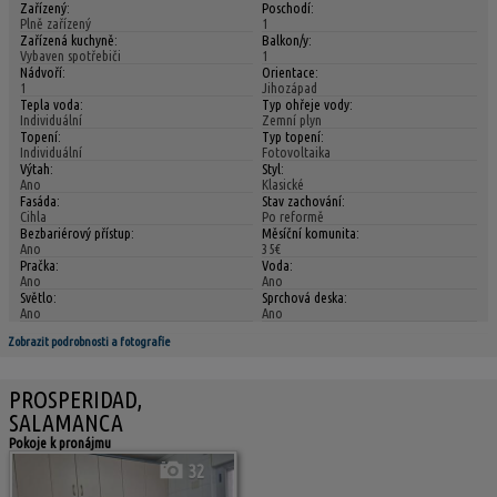
Zařízený:
Poschodí:
Plně zařízený
1
Zařízená kuchyně:
Balkon/y:
Vybaven spotřebiči
1
Nádvoří:
Orientace:
1
Jihozápad
Tepla voda:
Typ ohřeje vody:
Individuální
Zemní plyn
Topení:
Typ topení:
Individuální
Fotovoltaika
Výtah:
Styl:
Ano
Klasické
Fasáda:
Stav zachování:
Cihla
Po reformě
Bezbariérový přístup:
Měsíční komunita:
Ano
35€
Pračka:
Voda:
Ano
Ano
Světlo:
Sprchová deska:
Ano
Ano
Zobrazit podrobnosti a fotografie
PROSPERIDAD,
SALAMANCA
Pokoje k pronájmu
32