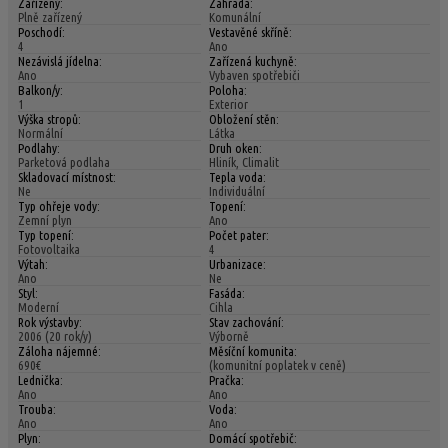
Zařízený:
Zahrada:
Plně zařízený
Komunální
Poschodí:
Vestavěné skříně:
4
Ano
Nezávislá jídelna:
Zařízená kuchyně:
Ano
Vybaven spotřebiči
Balkon/y:
Poloha:
1
Exterior
Výška stropů:
Obložení stěn:
Normální
Látka
Podlahy:
Druh oken:
Parketová podlaha
Hliník, Climalit
Skladovací místnost:
Tepla voda:
Ne
Individuální
Typ ohřeje vody:
Topení:
Zemní plyn
Ano
Typ topení:
Počet pater:
Fotovoltaika
4
Výtah:
Urbanizace:
Ano
Ne
Styl:
Fasáda:
Moderní
Cihla
Rok výstavby:
Stav zachování:
2006 (20 rok/y)
Výborně
Záloha nájemné:
Měsíční komunita:
690€
(komunitní poplatek v ceně)
Lednička:
Pračka:
Ano
Ano
Trouba:
Voda:
Ano
Ano
Plyn:
Domácí spotřebič: