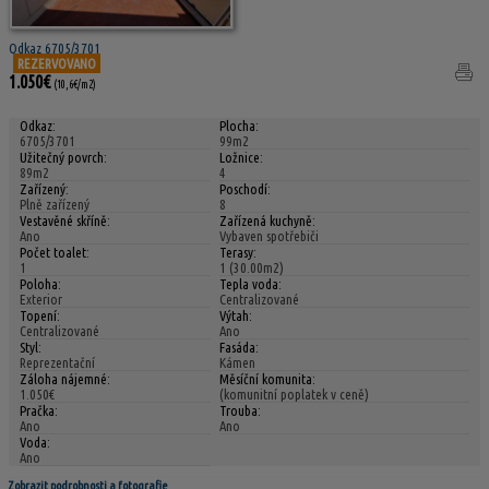
Odkaz 6705/3701
REZERVOVANO
1.050€
(10,6€/m2)
Odkaz:
Plocha:
6705/3701
99m2
Užitečný povrch:
Ložnice:
89m2
4
Zařízený:
Poschodí:
Plně zařízený
8
Vestavěné skříně:
Zařízená kuchyně:
Ano
Vybaven spotřebiči
Počet toalet:
Terasy:
1
1 (30.00m2)
Poloha:
Tepla voda:
Exterior
Centralizované
Topení:
Výtah:
Centralizované
Ano
Styl:
Fasáda:
Reprezentační
Kámen
Záloha nájemné:
Měsíční komunita:
1.050€
(komunitní poplatek v ceně)
Pračka:
Trouba:
Ano
Ano
Voda:
Ano
Zobrazit podrobnosti a fotografie