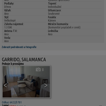
Podlahy:
Topení:
Dřevo
Individuální
Výtah:
Urbanizace:
Ano
Soukromé
Styl:
Fasáda:
Velkolepé
Kámen
Záloha nájemné:
Měsíční komunita:
1.350€
(komunitní poplatek v ceně)
Antena T.V.:
Lednička:
Ano
Ano
Voda:
Ano
Zobrazit podrobnosti a fotografie
GARRIDO, SALAMANCA
Pokoje k pronájmu
8
<
>
Odkaz 6422/3701