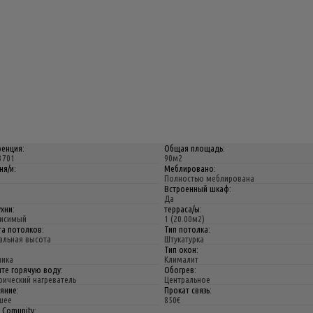
енция:
Общая площадь:
3701
90м2
ня/и:
Меблировано:
Полностью меблирована
Встроенный шкаф:
Да
ухни:
терраса/ы:
висимый
1 (20.00м2)
а потолков:
Тип потолка:
альная высота
Штукатурка
:
Тип окон:
мика
Клималит
те горячую воду:
Обогрев:
рический нагреватель
Центральное
яние:
Прокат связь:
шее
850€
 Comunity: