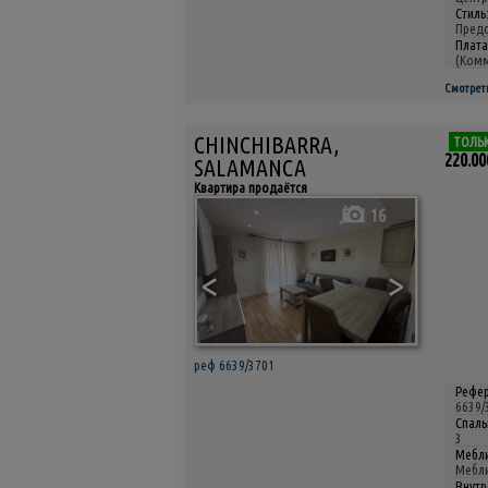
Стиль
Предс
Плата
(Комм
Смотрет
CHINCHIBARRA,
ТОЛЬ
220.00
SALAMANCA
Квартира продаётся
16
<
>
реф 6639/3701
Рефер
6639/
Спаль
3
Мебли
Мебли
Внутр