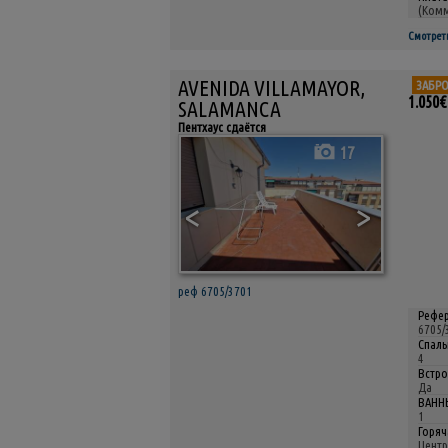
(Комм
Смотрет
AVENIDA VILLAMAYOR,
ЗАБР
1.050€
SALAMANCA
Пентхаус сдаётся
17
<
>
реф 6705/3701
Рефер
6705/
Спаль
4
Встро
Да
ВАНН
1
Горяч
Центр