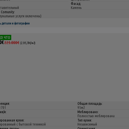
:
Фасад:
тавительный
Камень
 Comunity:
унальные услуги включены)
ь детали и фотографии
КО ЧТО
0€
225.000€
(2.315,78€/м2)
енция:
Общая площадь:
3701
95м2
ня/и:
Меблировано:
Полностью меблирована
рованная кухня:
Тип кухни:
рованный с бытовой техникой
Независимый
енние дворы:
Ориентация: