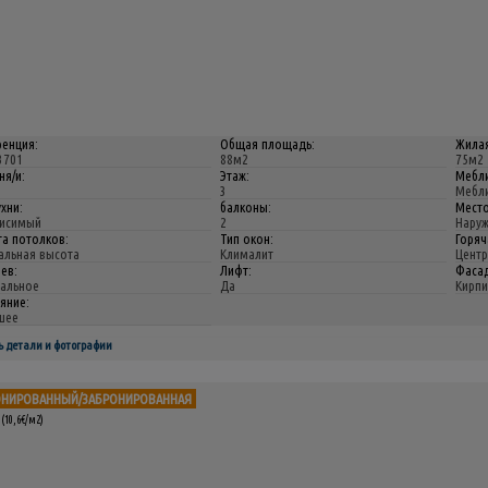
енция:
Общая площадь:
Жила
3701
88м2
75м2
ня/и:
Этаж:
Мебли
3
Мебли
ухни:
балконы:
Мест
висимый
2
Нару
а потолков:
Тип окон:
Горяч
альная высота
Клималит
Центр
ев:
Лифт:
Фасад
альное
Да
Кирпи
яние:
шее
ь детали и фотографии
ОНИРОВАННЫЙ/ЗАБРОНИРОВАННАЯ
(10,6€/м2)