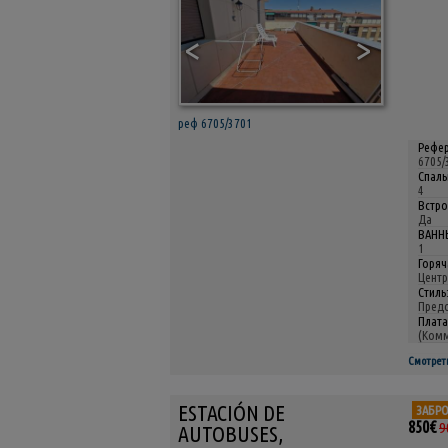
<
>
реф 6705/3701
Рефер
6705/
Спаль
4
Встро
Да
ВАНН
1
Горяч
Центр
Стиль
Предс
Плата
(Комм
Смотрет
ESTACIÓN DE
ЗАБР
850€
9
AUTOBUSES,