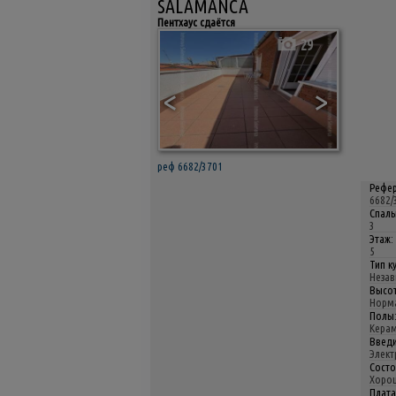
SALAMANCA
Пентхаус сдаётся
29
<
>
реф 6682/3701
Рефер
6682/
Спаль
3
Этаж:
5
Тип к
Неза
Высот
Норм
Полы
Кера
Введи
Элект
Состо
Хоро
Плата