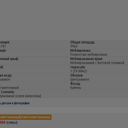
енция:
Общая площадь:
3701
99м2
ня/и:
Меблировано:
Полностью меблирована
енный шкаф:
Меблированная кухня:
Меблированный с бытовой техникой
ЫЕ:
терраса/ы:
1 (30.00м2)
ая вода:
Обогрев:
альное
Центральное
:
Фасад:
тавительный
Камень
 Comunity:
унальные услуги включены)
ь детали и фотографии
ОНИРОВАННЫЙ/ЗАБРОНИРОВАННАЯ
00€
(9,44€/м2)