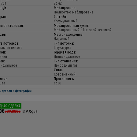
3701
75м2
ня/и:
Меблировано:
Полностью меблирована
араж:
бассейн:
Коммунальный
ьная столовая:
Меблированная кухня:
Меблированный с бытовой техникой
са/ы:
Местонахождение:
Наружный
а потолков:
Тип потолка:
альная высота
Штукатурка
кон:
Горячая вода:
иний
Индивидуальное
ев:
Тип отопления:
видуальное
Природный газ
Стиль:
Современный
яние:
Прокат связь:
шее
650€
ь детали и фотографии
ДНАЯ СДЕЛКА
0€
309.000€
(3.397,72€/м2)