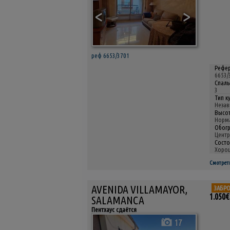
<
>
реф 6653/3701
Рефер
6653/
Спаль
3
Тип к
Неза
Высот
Норм
Обогр
Центр
Состо
Хоро
Смотрет
AVENIDA VILLAMAYOR,
ЗАБР
1.050€
SALAMANCA
Пентхаус сдаётся
17