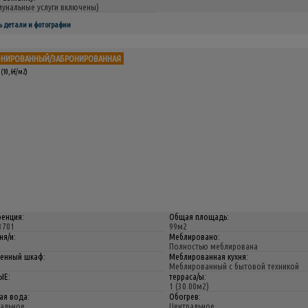
унальные услуги включены)
ь детали и фотографии
ОНИРОВАННЫЙ/ЗАБРОНИРОВАННАЯ
(10,6€/м2)
енция:
Общая площадь:
3701
99м2
ня/и:
Меблировано:
Полностью меблирована
енный шкаф:
Меблированная кухня:
Меблированный с бытовой техникой
ЫЕ:
терраса/ы:
1 (30.00м2)
ая вода:
Обогрев:
альное
Центральное