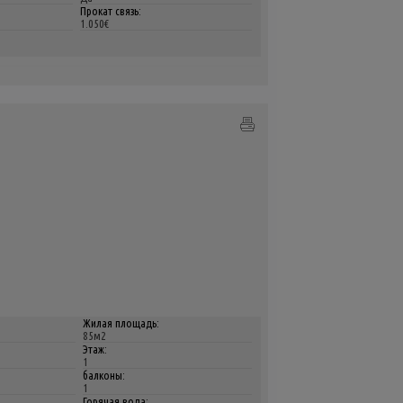
Прокат связь:
1.050€
Жилая площадь:
85м2
Этаж:
1
балконы:
1
Горячая вода: