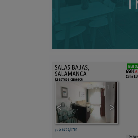
SALAS BAJAS,
ВЫГО
650€
6
SALAMANCA
Calle L
Квартира сдаётся
9
1
<
>
реф 6709/3701
Рефер