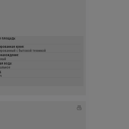
я площадь:
рованная кухня:
рованный с бытовой техникой
онахождение:
жный
ая вода:
альное
:
ч