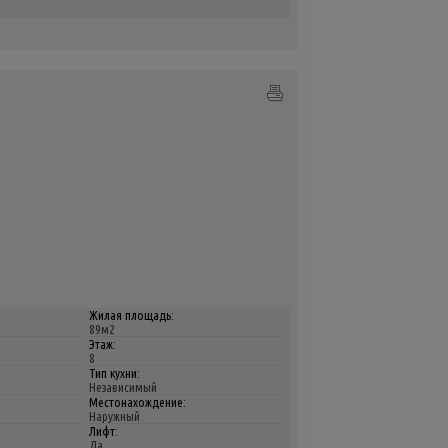
Жилая площадь:
89м2
Этаж:
8
Тип кухни:
Независимый
Местонахождение:
Наружный
Лифт:
Да