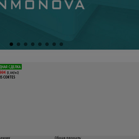
ДНАЯ СДЕЛКА
80€
(8,66€/м2)
UIS CORTES
енция:
Общая площадь: