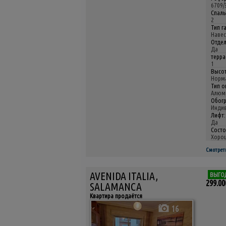
6709/
Спаль
2
Тип г
Навес
Отдел
Да
терра
1
Высот
Норм
Тип о
Алюм
Обогр
Инди
Лифт:
Да
Состо
Хоро
Смотрет
AVENIDA ITALIA,
ВЫГО
299.00
SALAMANCA
Квартира продаётся
16