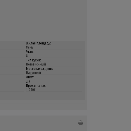
Жилая площадь:
89м2
Этаж:
8
Тип кухни:
Независимый
Местонахождение:
Наружный
Лифт:
Да
Прокат связь:
1.050€