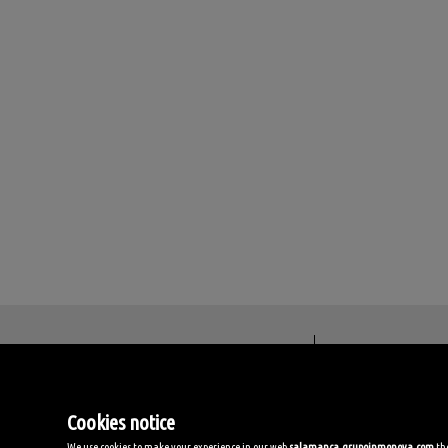
Inmonova Salamanca
Avda. Alfonso VI, 13-15
37005 Salamanca
Cookies notice
Spanien
(+34)923.603.474
We use cookies to make your experience in our web
salamanca.grupoinmonova.com
the