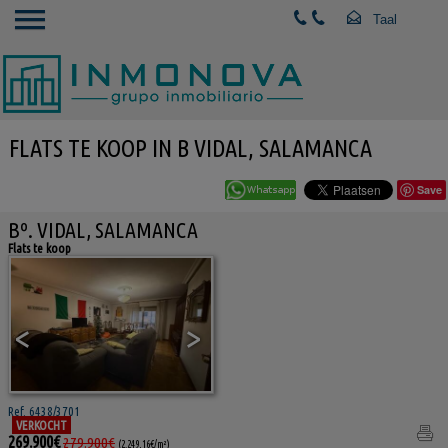
FLATS TE KOOP IN B VIDAL, SALAMANCA
Save
Bº. VIDAL, SALAMANCA
Flats te koop
<
>
Ref. 6438/3701
VERKOCHT
269.900€
279.900€
(2.249,16€/m²)