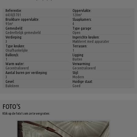
Referentie:
Oppervlakte:
6438/3701
120m²
Bruikbare oppervlakte:
Slaapkamers:
95m²
4
Gemeubeld:
Type garage:
Gedeeltelijk gemeubeld
Open
Verdieping:
Ingerichte keuken:
3
Møbleret med apparater
Type keuken:
Terrassen:
Onafhankelijke
1
Balkon/s:
Ligging:
1
Buiten
Warm water:
Verwarming:
Gecentraliseerd
Gecentraliseerd
Aantal buren per verdieping:
Stijl:
3
Modern
Gevel:
Huidige staat:
Baksteen
Goed
FOTO'S
Klik op de foto's om ze te vergroten: