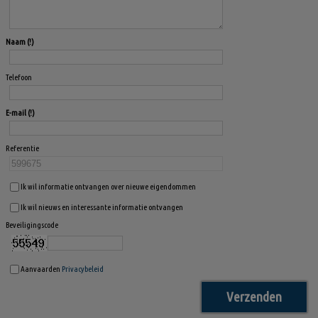
Naam
Telefoon
E-mail
Referentie
Ik wil informatie ontvangen over nieuwe eigendommen
Ik wil nieuws en interessante informatie ontvangen
Beveiligingscode
Aanvaarden
Privacybeleid