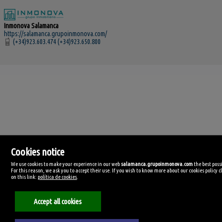
Inmonova Salamanca
https://salamanca.grupoinmonova.com/
(+34)923.603.474 (+34)923.650.800
Cookies notice
We use cookies to make your experience in our web
salamanca.grupoinmonova.com
the best poss
Inmonova Salamanca
For this reason, we ask you to accept their use. If you wish to know more about our cookies policy cl
Avda. Alfonso VI, 13-15
on this link:
política de cookies
.
37005 Salamanca
(+34)923.603.474
Accept all cookies
(+34)923.650.800