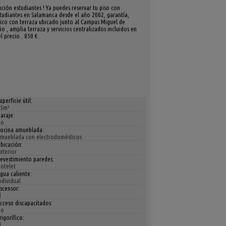
ción estudiantes ! Ya puedes reservar tu piso con
tudiantes en Salamanca desde el año 2002, garantía,
ático con terraza ubicado junto al Campus Miguel de
o , amplia terraza y servicios centralizados incluidos en
 precio . 850 € .
uperficie útil:
5m²
araje:
No
ocina amueblada:
mueblada con electrodomésticos
bicación:
xterior
evestimiento paredes:
otelet
gua caliente:
ndividual
scensor:
í
cceso discapacitados:
No
rigorífico:
í