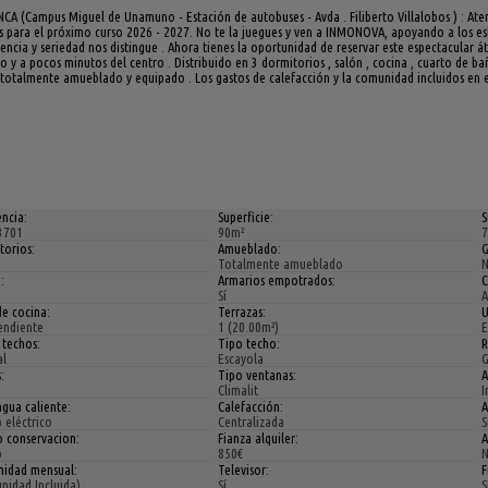
A (Campus Miguel de Unamuno - Estación de autobuses - Avda . Filiberto Villalobos ) : Aten
s para el próximo curso 2026 - 2027. No te la juegues y ven a INMONOVA, apoyando a los es
encia y seriedad nos distingue . Ahora tienes la oportunidad de reservar este espectacular 
y a pocos minutos del centro . Distribuido en 3 dormitorios , salón , cocina , cuarto de bañ
 totalmente amueblado y equipado . Los gastos de calefacción y la comunidad incluidos en el
ncia:
Superficie:
S
3701
90m²
7
torios:
Amueblado:
G
Totalmente amueblado
:
Armarios empotrados:
C
Sí
A
de cocina:
Terrazas:
U
endiente
1 (20.00m²)
E
 techos:
Tipo techo:
R
l
Escayola
G
:
Tipo ventanas:
A
Climalit
I
gua caliente:
Calefacción:
A
 eléctrico
Centralizada
S
o conservacion:
Fianza alquiler:
A
o
850€
idad mensual:
Televisor:
F
nidad Incluida)
Sí
S