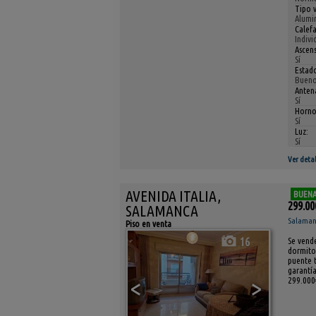
Tipo 
Alumi
Calefa
Indivi
Ascens
Sí
Estad
Buen
Antena
Sí
Horno
Sí
Luz:
Sí
Ver detal
AVENIDA ITALIA,
BUENA
299.00
SALAMANCA
Salamanca
Piso en venta
16
Se vende
dormito
puente 
garantía
<
>
299.000