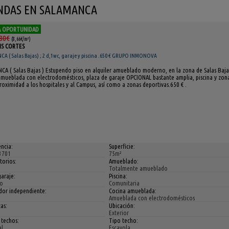
ENDAS EN SALAMANCA
 OPORTUNIDAD
80€
(8,66€/m²)
UIS CORTES
A ( Salas Bajas) ; 2 d,1wc, garaje y piscina .650 € GRUPO INMONOVA
CA ( Salas Bajas ) Estupendo piso en alquiler amueblado moderno, en la zona de Salas Bajas
amueblada con electrodomésticos, plaza de garaje OPCIONAL bastante amplia, piscina y zona
roximidad a los hospitales y al Campus, así como a zonas deportivas.650 € .
ncia:
Superficie:
3701
75m²
torios:
Amueblado:
Totalmente amueblado
araje:
Piscina:
to
Comunitaria
or independiente:
Cocina amueblada:
Amueblada con electrodomésticos
as:
Ubicación:
Exterior
 techos:
Tipo techo:
l
Escayola