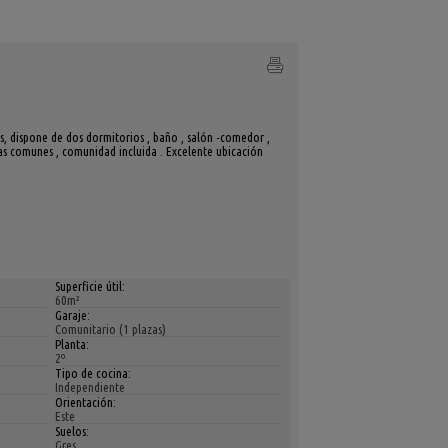
, dispone de dos dormitorios , baño , salón -comedor ,
s comunes , comunidad incluida . Excelente ubicación
Superficie útil:
60m²
Garaje:
Comunitario (1 plazas)
Planta:
2º
Tipo de cocina:
Independiente
Orientación:
Este
Suelos:
Gres