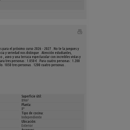
s para el próximo curso 2026 - 2027 . No te la juegues y
a y seriedad nos distingue . Atención estudiantes,
o , aseo y una terraza espectacular con increibles vistas y
ara tres personas : 1.050 € . Para cuatro personas : 1.200
o. 1050 tres personas . 1200 cuatro personas .
Superficie útil:
89m²
Planta:
8º
Tipo de cocina:
Independiente
Ubicación:
Exterior
Ascensor: