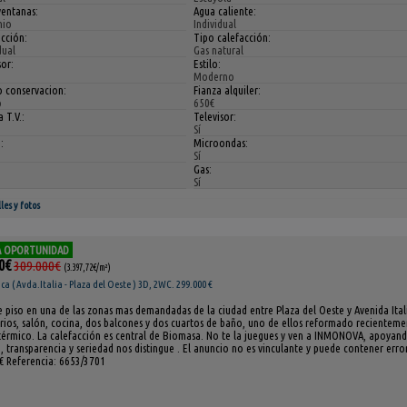
ventanas:
Agua caliente:
nio
Individual
cción:
Tipo calefacción:
dual
Gas natural
or:
Estilo:
Moderno
o conservacion:
Fianza alquiler:
o
650€
 T.V.:
Televisor:
Sí
:
Microondas:
Sí
Gas:
Sí
les y fotos
 OPORTUNIDAD
0€
309.000€
(3.397,72€/m²)
 ( Avda.Italia - Plaza del Oeste ) 3D, 2WC. 299.000 €
 piso en una de las zonas mas demandadas de la ciudad entre Plaza del Oeste y Avenida Itali
rios, salón, cocina, dos balcones y dos cuartos de baño, uno de ellos reformado recientem
térmico. La calefacción es central de Biomasa. No te la juegues y ven a INMONOVA, apoyand
, transparencia y seriedad nos distingue . El anuncio no es vinculante y puede contener error
€ Referencia: 6653/3701