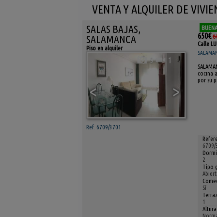
VENTA Y ALQUILER DE VIVI
SALAS BAJAS,
BUENA
650€
6
SALAMANCA
Calle L
Piso en alquiler
SALAMANC
9
1
SALAMAN
cocina 
por su p
<
>
Ref. 6709/3701
Refere
6709/
Dormi
2
Tipo g
Abier
Comed
Sí
Terraz
1
Altura
Norma