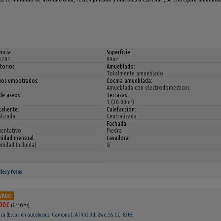
ncia:
Superficie:
3701
99m²
torios:
Amueblado:
Totalmente amueblado
ios empotrados:
Cocina amueblada:
Amueblada con electrodomésticos
de aseos:
Terrazas:
1 (30.00m²)
aliente:
Calefacción:
alizada
Centralizada
Fachada:
sentativo
Piedra
idad mensual:
Lavadora:
nidad Incluida)
Sí
les y fotos
VADO
00€
(9,44€/m²)
a (Estación autobuses- Campus ); ATICO 3d, 2wc, SS.CC. 850€