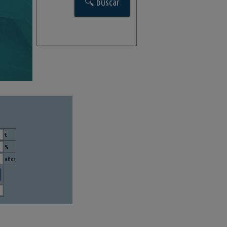
€
%
años