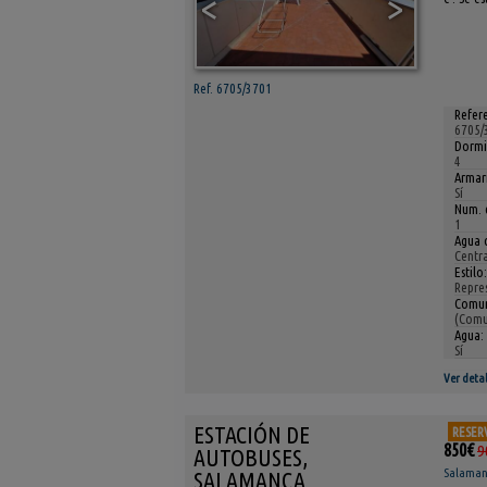
<
>
Ref. 6705/3701
Refere
6705/
Dormi
4
Armar
Sí
Num. 
1
Agua c
Centr
Estilo:
Repre
Comun
(Comu
Agua:
Sí
Ver detal
ESTACIÓN DE
RESER
850€
9
AUTOBUSES,
Salamanc
SALAMANCA