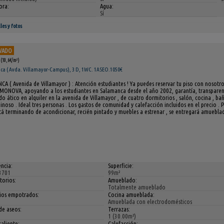
ora:
Agua:
Sí
les y fotos
VADO
(10,6€/m²)
a ( Avda. Villamayor-Campus), 3 D, 1WC. 1ASEO.1050€
A ( Avenida de Villamayor ) : Atención estudiantes ! Ya puedes reservar tu piso con nosotro
MONOVA, apoyando a los estudiantes en Salamanca desde el año 2002, garantía, transparenci
o ático en alquiler en la avenida de Villamayor , de cuatro dormitorios , salón, cocina , bañ
noso . Ideal tres personas . Los gastos de comunidad y calefacción incluidos en el precio . P
stá terminando de acondicionar, recién pintado y muebles a estrenar , se entregará amueblad
ncia:
Superficie:
3701
99m²
torios:
Amueblado:
Totalmente amueblado
ios empotrados:
Cocina amueblada:
Amueblada con electrodomésticos
de aseos:
Terrazas:
1 (30.00m²)
aliente:
Calefacción: