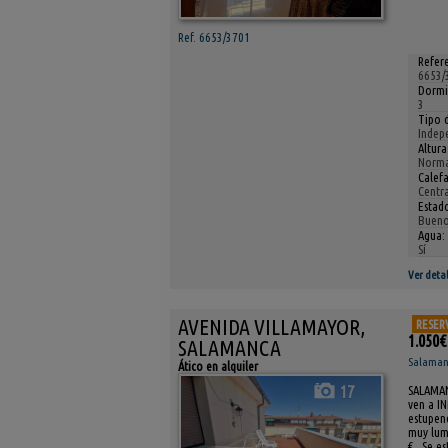
Ref. 6653/3701
Refere
6653/
Dormi
3
Tipo 
Indep
Altura
Norma
Calefa
Centr
Estad
Buen
Agua:
Sí
Ver detal
AVENIDA VILLAMAYOR,
RESER
1.050€
SALAMANCA
Salamanc
Ático en alquiler
17
SALAMANC
ven a IN
estupend
muy lumi
€ . Se e