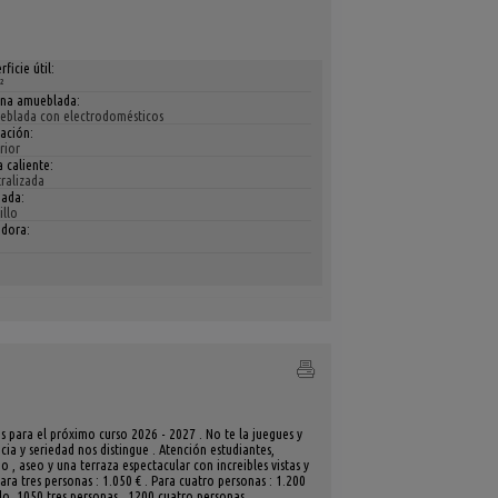
rficie útil:
²
ina amueblada:
eblada con electrodomésticos
ación:
rior
 caliente:
ralizada
hada:
illo
adora:
s para el próximo curso 2026 - 2027 . No te la juegues y
a y seriedad nos distingue . Atención estudiantes,
o , aseo y una terraza espectacular con increibles vistas y
ara tres personas : 1.050 € . Para cuatro personas : 1.200
o. 1050 tres personas . 1200 cuatro personas .