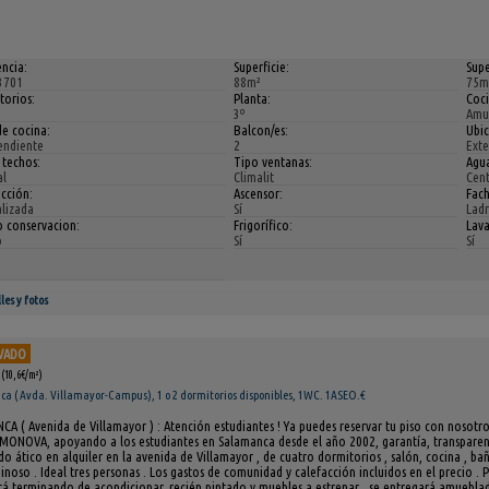
ncia:
Superficie:
Supe
3701
88m²
75m
torios:
Planta:
Coc
3º
Amu
de cocina:
Balcon/es:
Ubic
endiente
2
Exte
 techos:
Tipo ventanas:
Agua
l
Climalit
Cent
cción:
Ascensor:
Fac
alizada
Sí
Ladr
o conservacion:
Frigorífico:
Lav
o
Sí
Sí
les y fotos
VADO
(10,6€/m²)
a ( Avda. Villamayor-Campus), 1 o 2 dormitorios disponibles, 1WC. 1ASEO.€
A ( Avenida de Villamayor ) : Atención estudiantes ! Ya puedes reservar tu piso con nosotro
MONOVA, apoyando a los estudiantes en Salamanca desde el año 2002, garantía, transparenci
o ático en alquiler en la avenida de Villamayor , de cuatro dormitorios , salón, cocina , bañ
noso . Ideal tres personas . Los gastos de comunidad y calefacción incluidos en el precio . P
stá terminando de acondicionar, recién pintado y muebles a estrenar , se entregará amueblad