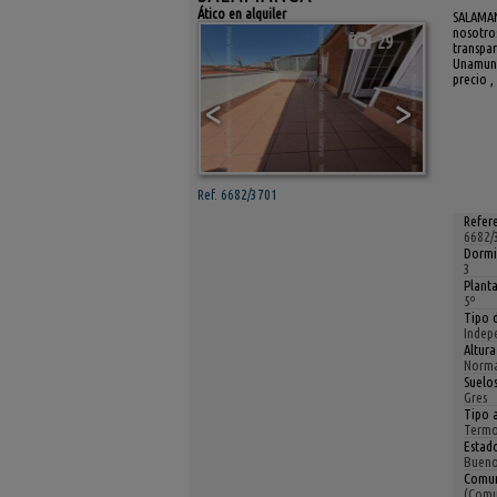
Ático en alquiler
SALAMANC
nosotro
29
transpar
Unamuno 
precio ,
<
>
Ref. 6682/3701
Refere
6682/
Dormi
3
Planta
5º
Tipo 
Indep
Altura
Norma
Suelos
Gres
Tipo a
Termo
Estad
Buen
Comun
(Comu