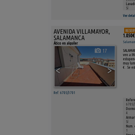
Lavad
Sí
Ver detal
AVENIDA VILLAMAYOR,
RESER
1.050€
SALAMANCA
Salamanc
Ático en alquiler
17
SALAMANC
ven a IN
estupend
muy lumi
<
>
€ . Se e
Ref. 6705/3701
Refere
6705/
Dormi
4
Armar
Sí
Num. 
1
Agua c