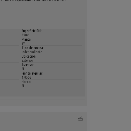
Superficie útil:
89m²
Planta:
8º
Tipo de cocina:
Independiente
Ubicación:
Exterior
Ascensor:
Sí
Fianza alquiler:
1.050€
Horno:
Sí