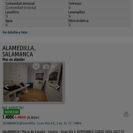
Comunidad mensual:
Televisor:
(Comunidad Incluida)
Sí
Lavadora:
Lavavajillas:
Sí
Sí
Agua:
Vitrocerámica:
Sí
Sí
Ver detalles y fotos
ALAMEDILLA,
SALAMANCA
Piso en alquiler
40
<
>
Ref. 6609/3701
NOVEDAD
1.400€
1.480€
(10,68€/m²)
SALAMANCA (Alamedilla - Gran Vía) 4 d , 2 wc, SS..CC. 1400 €
SALAMANCA ( Plaza de España - Centro - Gran Vía ); DISPONIBLE CURSO 2026-2027 El