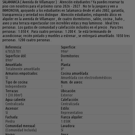
SALAMANCA ( Avenida de Villamayor ) : Atención estudiantes ! Ya puedes reservar tu
piso con nosotros para el próximo curso 2026 - 2027 . No te la juegues y ven a
INMONOVA, apoyando a los estudiantes en Salamanca desde el año 2002, garantía,
transparencia y seriedad nos distingue . Atención estudiantes, estupendo ático en
alquiler en la avenida de Villamayor , de cuatro dormitorios , salón, cocina , baño ,
aseo y una terraza espectacular con increibles vistas y muy luminoso . Ideal tres
personas . Los gastos de comunidad y calefacción incluidos en el precio . Para tres
personas : 1.050 € . Para cuatro personas : 1.200 € . Se está terminando de
acondicionar, recién pintado y muebles a estrenar , se entregará amueblado. 1050 tres
personas . 1200 cuatro personas .
Referencia:
Superficie:
6705/3701
99m²
Superficie útil:
Dormitorios:
89m²
4
Amueblado:
Planta:
Totalmente amueblado
8º
Armarios empotrados:
Cocina amueblada:
Sí
Amueblada con electrodomésticos
Tipo de cocina:
Num. de aseos:
Independiente
1
Terrazas:
Ubicación:
1 (30.00m²)
Exterior
Agua caliente:
Calefacción:
Centralizada
Centralizada
Ascensor:
Estilo:
Sí
Representativo
Fachada:
Fianza alquiler:
Piedra
1.050€
Comunidad mensual:
Lavadora:
(Comunidad Incluida)
Sí
Horno:
Agua: