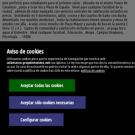
piso perfecto para estudiantes para el próximo curso , ubicado en el mismo Paseo de
Canalejas , junto a Gran Vía y Plaza de España . Ideal para cualquier facultad de la
ciudad , además de estar equipado con servicios centrales de calefacción incluidos en
precio . Distribuido en 4 dormitorios, salón, cocina y dos cuartos de baño con ducha .
Amueblado con muebles modernos , todas las habitaciones tienen armario y mesa de
estudio con silla . A solo cinco minutos de Plaza Mayor y parada de bus en la puerta (
línea 13 y 4 ) . Gastos de comunidad y calefacción incluidos en precio , se paga luz y
agua al trimestre . Ideal cualquier facultad , Educación , Anaya , Campus Unamuno,
Psicología . . 1400€ .
Referencia:
Superficie:
6609/3701
131m²
Aviso de cookies
Superficie útil:
Superficie parcela:
120m²
110m²
Utilizamos cookies para que tu experiencia de navegación por nuestra web
Dormitorios:
Amueblado:
salamanca.grupoinmonova.com
sea óptima. Le ley nos exige que nos des tu consentimiento y ac
4
Totalmente amueblado
su uso. En caso de no hacerlo no podrás visitar la web o algunas partes de ella. Si quieres conoce
Planta:
Cocina amueblada:
sobre nuestra política de cookes haz click en este enlace:
política de cookies
.
2º
Amueblada con electrodomésticos
Tipo de cocina:
Ubicación:
Independiente
Parcialmente exterior
Aceptar todas las cookies
Vistas:
Altura techos:
A la calle
Normal
Tipo techo:
Carpintería interior:
Escayola
Lacado blanco
Aceptar sólo cookies necesarias
Revestimiento paredes:
Suelos:
Lisas
Tarima
Tipo ventanas:
Trastero:
Climalit
Sí
Configurar cookies
Agua caliente:
Tipo agua caliente:
Centralizada
Termo eléctrico
Calefacción:
Tipo calefacción: