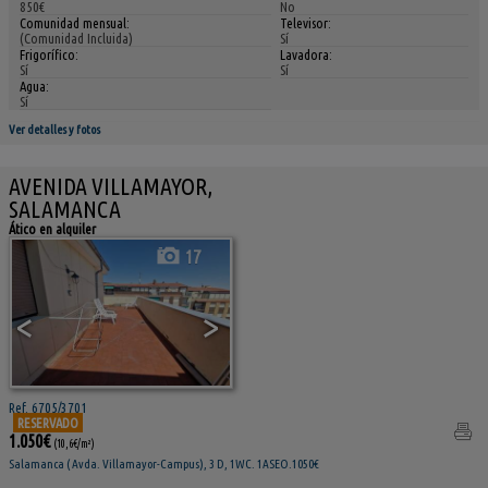
850€
No
Comunidad mensual:
Televisor:
(Comunidad Incluida)
Sí
Frigorífico:
Lavadora:
Sí
Sí
Agua:
Sí
Ver detalles y fotos
AVENIDA VILLAMAYOR,
SALAMANCA
Ático en alquiler
17
<
>
Ref. 6705/3701
RESERVADO
1.050€
(10,6€/m²)
Salamanca ( Avda. Villamayor-Campus), 3 D, 1WC. 1ASEO.1050€