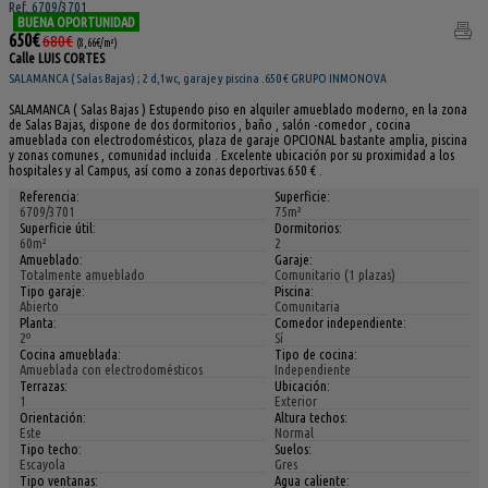
Ref. 6709/3701
BUENA OPORTUNIDAD
650€
680€
(8,66€/m²)
Calle LUIS CORTES
SALAMANCA ( Salas Bajas) ; 2 d,1wc, garaje y piscina .650 € GRUPO INMONOVA
SALAMANCA ( Salas Bajas ) Estupendo piso en alquiler amueblado moderno, en la zona
de Salas Bajas, dispone de dos dormitorios , baño , salón -comedor , cocina
amueblada con electrodomésticos, plaza de garaje OPCIONAL bastante amplia, piscina
y zonas comunes , comunidad incluida . Excelente ubicación por su proximidad a los
hospitales y al Campus, así como a zonas deportivas.650 € .
Referencia:
Superficie:
6709/3701
75m²
Superficie útil:
Dormitorios:
60m²
2
Amueblado:
Garaje:
Totalmente amueblado
Comunitario (1 plazas)
Tipo garaje:
Piscina:
Abierto
Comunitaria
Planta:
Comedor independiente:
2º
Sí
Cocina amueblada:
Tipo de cocina:
Amueblada con electrodomésticos
Independiente
Terrazas:
Ubicación:
1
Exterior
Orientación:
Altura techos:
Este
Normal
Tipo techo:
Suelos:
Escayola
Gres
Tipo ventanas:
Agua caliente: