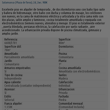
Salamanca ( Plaza de Toros); 2d, 2wc. 900€
Excelente piso en alquiler de temporada , de dos dormitorios uno con baño tipo suite
y bañera de hidromasaje, otro baño con ducha y columna de masaje, los colchones
son nuevos, en la cama de matrimonio eléctrica y articulada y la otra cama nido con
dos plazas, salón amplio y luminoso, cocina totalmente amueblada y equipada con
electrodomésticos Siemens nuevos, utensilios y menaje. El piso es totalmente exterior
, puerta blindada, persianas eléctricas, la calefacción por suelo radiante , aire
acondicionado. La urbanización privada dispone de piscina climatizada, gimnasio y
amplio jardin.
Referencia:
Superficie:
6688/3701
80m²
Superficie útil:
Dormitorios:
70m²
2
Amueblado:
Piscina:
Parcialmente amueblado
Comunitaria
Jardín:
Planta:
Comunitario
1º
Armarios empotrados:
Cocina amueblada:
Sí
Amueblada con electrodomésticos
Tipo de cocina:
Suelos:
Independiente
Madera
Agua caliente:
Calefacción:
Centralizada (contador independiente)
Individual
Ascensor:
Urbanizacion:
Sí
Privada
Estilo:
Fachada:
Señorial
Piedra
Fianza alquiler:
Comunidad mensual:
1.350€
(Comunidad Incluida)