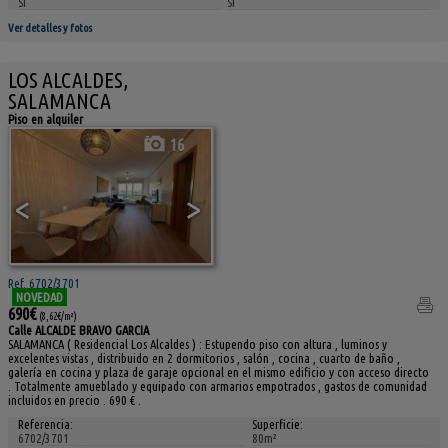
Sí
Sí
Ver detalles y fotos
LOS ALCALDES,
SALAMANCA
Piso en alquiler
16
<
>
Ref. 6702/3701
NOVEDAD
690€
(8,62€/m²)
Calle ALCALDE BRAVO GARCIA
SALAMANCA ( Residencial Los Alcaldes ) : Estupendo piso con altura , luminos y
excelentes vistas , distribuido en 2 dormitorios , salón , cocina , cuarto de baño ,
galería en cocina y plaza de garaje opcional en el mismo edificio y con acceso directo
. Totalmente amueblado y equipado con armarios empotrados , gastos de comunidad
incluidos en precio . 690 € .
Referencia:
Superficie:
6702/3701
80m²