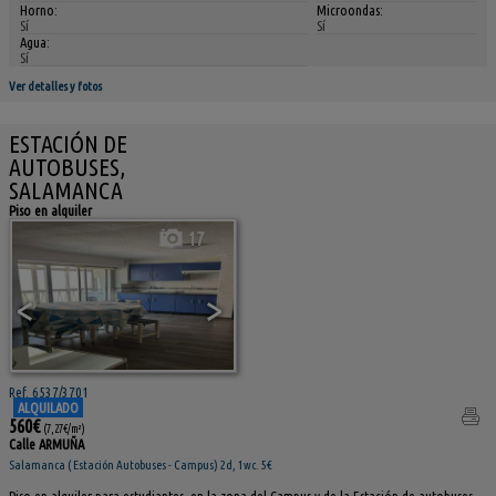
Horno:
Microondas:
Sí
Sí
Agua:
Sí
Ver detalles y fotos
ESTACIÓN DE
AUTOBUSES,
SALAMANCA
Piso en alquiler
17
<
>
Ref. 6537/3701
ALQUILADO
560€
(7,27€/m²)
Calle ARMUÑA
Salamanca ( Estación Autobuses - Campus) 2d, 1wc. 5€
Piso en alquiler para estudiantes, en la zona del Campus y de la Estación de autobuses,