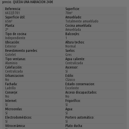
precio. QUEDA UNA HABIACION 240€
Referencia:
Superficie:
6422/3701
70m²
Superficie útil:
Amueblado:
65m²
Totalmente amueblado
Planta:
Cocina amueblada:
2º
Amueblada
Tipo de cocina:
Balcon/es:
Independiente
1
Ubicación:
Altura techos:
Exterior
Normal
Revestimiento paredes:
Suelos:
Gotelet
Gres
Tipo ventanas:
Agua caliente:
Aluminio
Centralizada
Calefacción:
Ascensor:
Centralizada
Sí
Urbanizacion:
Estilo:
No
Clásico
Fachada:
Estado conservacion:
Ladrillo
Excelente
Conserje:
Acceso discapacitados:
No
No
Internet:
Frigorífico:
Sí
Sí
Microondas:
Agua:
Sí
Sí
Electrodomésticos:
Portero automático:
Sí
Sí
Vitrocerámica:
Plato ducha: