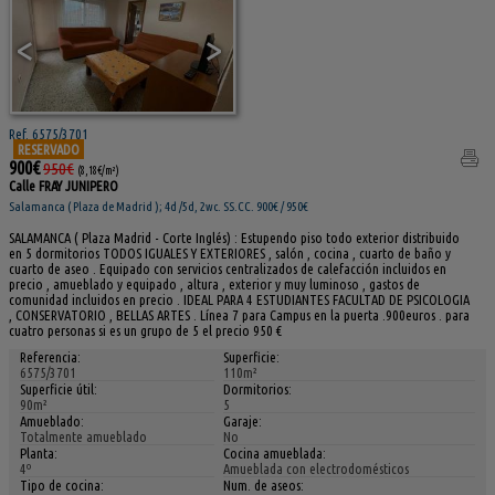
<
>
Ref. 6575/3701
RESERVADO
900€
950€
(8,18€/m²)
Calle FRAY JUNIPERO
Salamanca ( Plaza de Madrid ); 4d /5d, 2wc. SS.CC. 900€ / 950€
SALAMANCA ( Plaza Madrid - Corte Inglés) : Estupendo piso todo exterior distribuido
en 5 dormitorios TODOS IGUALES Y EXTERIORES , salón , cocina , cuarto de baño y
cuarto de aseo . Equipado con servicios centralizados de calefacción incluidos en
precio , amueblado y equipado , altura , exterior y muy luminoso , gastos de
comunidad incluidos en precio . IDEAL PARA 4 ESTUDIANTES FACULTAD DE PSICOLOGIA
, CONSERVATORIO , BELLAS ARTES . Línea 7 para Campus en la puerta .900euros . para
cuatro personas si es un grupo de 5 el precio 950 €
Referencia:
Superficie:
6575/3701
110m²
Superficie útil:
Dormitorios:
90m²
5
Amueblado:
Garaje:
Totalmente amueblado
No
Planta:
Cocina amueblada:
4º
Amueblada con electrodomésticos
Tipo de cocina:
Num. de aseos: