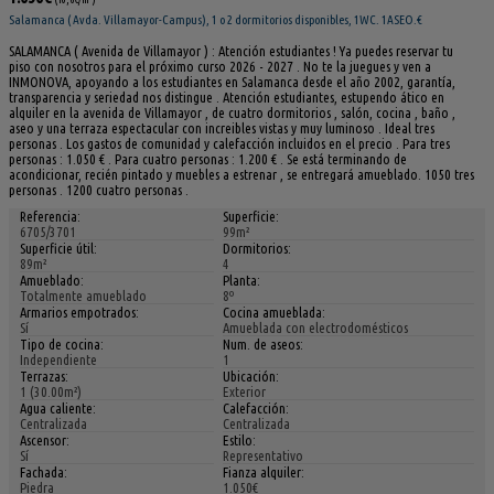
Salamanca ( Avda. Villamayor-Campus), 1 o 2 dormitorios disponibles, 1WC. 1ASEO.€
SALAMANCA ( Avenida de Villamayor ) : Atención estudiantes ! Ya puedes reservar tu
piso con nosotros para el próximo curso 2026 - 2027 . No te la juegues y ven a
INMONOVA, apoyando a los estudiantes en Salamanca desde el año 2002, garantía,
transparencia y seriedad nos distingue . Atención estudiantes, estupendo ático en
alquiler en la avenida de Villamayor , de cuatro dormitorios , salón, cocina , baño ,
aseo y una terraza espectacular con increibles vistas y muy luminoso . Ideal tres
personas . Los gastos de comunidad y calefacción incluidos en el precio . Para tres
personas : 1.050 € . Para cuatro personas : 1.200 € . Se está terminando de
acondicionar, recién pintado y muebles a estrenar , se entregará amueblado. 1050 tres
personas . 1200 cuatro personas .
Referencia:
Superficie:
6705/3701
99m²
Superficie útil:
Dormitorios:
89m²
4
Amueblado:
Planta:
Totalmente amueblado
8º
Armarios empotrados:
Cocina amueblada:
Sí
Amueblada con electrodomésticos
Tipo de cocina:
Num. de aseos:
Independiente
1
Terrazas:
Ubicación:
1 (30.00m²)
Exterior
Agua caliente:
Calefacción:
Centralizada
Centralizada
Ascensor:
Estilo:
Sí
Representativo
Fachada:
Fianza alquiler:
Piedra
1.050€