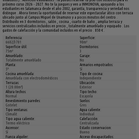
próximo curso 2026 - 2027. No te la juegues y ven a INMONOVA, apoyando a los
estudiantes en Salamanca desde el año 2002, garantía, transparencia y seriedad nos
distingue . Ahora tienes la oportunidad de reservar este espectacular ático con terraza
ubicado junto al Campus Miguel de Unamuno y a pocos minutos del centro .
Distribuido en 3 dormitorios , salón , cocina , cuarto de baño , amplia terraza y
servicios centralizados incluidos en precio , totalmente amueblado y equipado . Los
gastos de calefacción y la comunidad incluidos en el precio . 850 € .
Referencia:
Superficie:
6682/3701
90m²
Superficie útil:
Dormitorios:
75m²
3
Amueblado:
Garaje:
Totalmente amueblado
No
Planta:
Armarios empotrados:
5º
Sí
Cocina amueblada:
Tipo de cocina:
Amueblada con electrodomésticos
Independiente
Terrazas:
Ubicación:
1 (20.00m²)
Exterior
Altura techos:
Tipo techo:
Normal
Escayola
Revestimiento paredes:
Suelos:
Gotelet
Gres
Tipo ventanas:
Agua caliente:
Climalit
Individual
Tipo agua caliente:
Calefacción:
Termo eléctrico
Centralizada
Ascensor:
Estado conservacion:
Sí
Bueno
Fianza alquiler:
Acceso discapacitados: