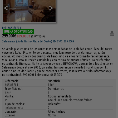
<
>
Ref. 6653/3701
BUENA OPORTUNIDAD
299.000€
309.000€
(3.397,72€/m²)
Salamanca ( Avda.Italia - Plaza del Oeste ) 3D, 2WC. 299.000 €
Se vende piso en una de las zonas mas demandadas de la ciudad entre Plaza del Oeste
y Avenida Italia. Piso en tercera planta, muy luminoso de tres dormitorios, salón,
cocina, dos balcones y dos cuartos de baño, uno de ellos reformado recientemente.
VENTANAS CLIMALIT recién cambiadas, con rotura de puente térmico. La calefacción
es central de Biomasa. No te la juegues y ven a INMONOVA, apoyando a los clientes en
Salamanca desde el año 2002, garantía, transparencia y seriedad nos distingue . El
anuncio no es vinculante y puede contener errores, se muestra a titulo informativo y
no contractual. 299.000€ Referencia: 6653/3701
Referencia:
Superficie:
6653/3701
88m²
Superficie útil:
Dormitorios:
75m²
3
Planta:
Cocina amueblada:
3º
Amueblada con electrodomésticos
Tipo de cocina:
Balcon/es:
Independiente
2
Ubicación:
Altura techos:
Exterior
Normal