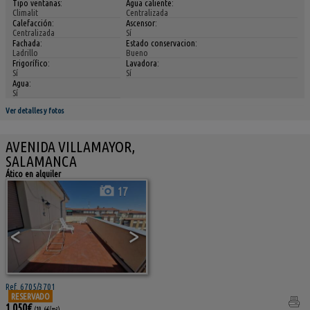
Tipo ventanas:
Agua caliente:
Climalit
Centralizada
Calefacción:
Ascensor:
Centralizada
Sí
Fachada:
Estado conservacion:
Ladrillo
Bueno
Frigorífico:
Lavadora:
Sí
Sí
Agua:
Sí
Ver detalles y fotos
AVENIDA VILLAMAYOR,
SALAMANCA
Ático en alquiler
17
<
>
Ref. 6705/3701
RESERVADO
1.050€
(10,6€/m²)