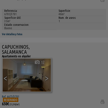
Referencia:
Superficie:
6701/3701
40m²
Superficie útil:
Num. de aseos:
35m²
1
Estado conservacion:
Bueno
Ver detalles y fotos
CAPUCHINOS,
SALAMANCA
Apartamento en alquiler
12
<
>
Ref. 6673/3701
RESERVADO
650€
(11,81€/m²)