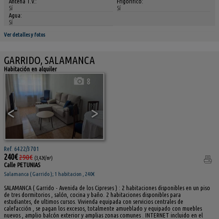
Antena T.V.:
Frigorífico:
Sí
Sí
Agua:
Sí
Ver detalles y fotos
GARRIDO, SALAMANCA
Habitación en alquiler
8
<
>
Ref. 6422/3701
240€
290€
(3,42€/m²)
Calle PETUNIAS
Salamanca ( Garrido ); 1 habitacion , 240€
SALAMANCA ( Garrido - Avenida de los Cipreses ) : 2 habitaciones disponibles en un piso
de tres dormitorios , salón, cocina y baño. 2 habitaciones disponibles para
estudiantes, de ultimos cursos. Vivienda equipada con servicios centrales de
calefacción , se pagan los excesos, totalmente amueblado y equipado con muebles
nuevos , amplio balcón exterior y amplias zonas comunes . INTERNET incluido en el