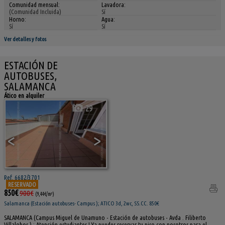
Comunidad mensual:
Lavadora:
(Comunidad Incluida)
Sí
Horno:
Agua:
Sí
Sí
Ver detalles y fotos
ESTACIÓN DE
AUTOBUSES,
SALAMANCA
Ático en alquiler
29
<
>
Ref. 6682/3701
RESERVADO
850€
900€
(9,44€/m²)
Salamanca (Estación autobuses- Campus ); ATICO 3d, 2wc, SS.CC. 850€
SALAMANCA (Campus Miguel de Unamuno - Estación de autobuses - Avda . Filiberto
Villalobos ) : Atención estudiantes ! Ya puedes reservar tu piso con nosotros para el