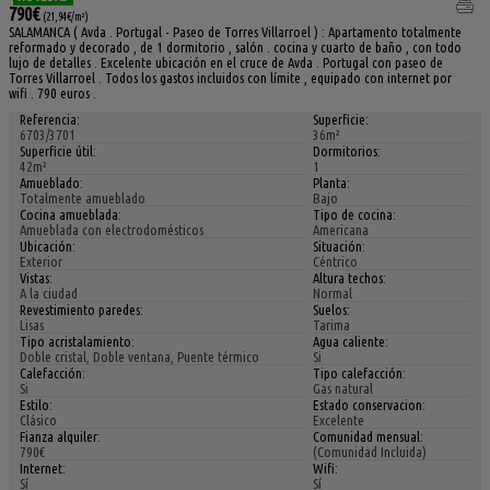
790€
(21,94€/m²)
SALAMANCA ( Avda . Portugal - Paseo de Torres Villarroel ) : Apartamento totalmente
reformado y decorado , de 1 dormitorio , salón . cocina y cuarto de baño , con todo
lujo de detalles . Excelente ubicación en el cruce de Avda . Portugal con paseo de
Torres Villarroel . Todos los gastos incluidos con límite , equipado con internet por
wifi . 790 euros .
Referencia:
Superficie:
6703/3701
36m²
Superficie útil:
Dormitorios:
42m²
1
Amueblado:
Planta:
Totalmente amueblado
Bajo
Cocina amueblada:
Tipo de cocina:
Amueblada con electrodomésticos
Americana
Ubicación:
Situación:
Exterior
Céntrico
Vistas:
Altura techos:
A la ciudad
Normal
Revestimiento paredes:
Suelos:
Lisas
Tarima
Tipo acristalamiento:
Agua caliente:
Doble cristal, Doble ventana, Puente térmico
Si
Calefacción:
Tipo calefacción:
Si
Gas natural
Estilo:
Estado conservacion:
Clásico
Excelente
Fianza alquiler:
Comunidad mensual:
790€
(Comunidad Incluida)
Internet:
Wifi:
Sí
Sí