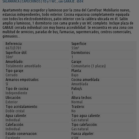
SALAMANCA ( CAPUCHINOS ) 1D y 1 WC , con GARAJE . 650 €
Apartamento muy acogedor y luminoso por la zona del Carrefour. Mobiliario nuevo,
estancias independientes, todo exterior. Cocina espaciosa completamente equipada
con todos los electrodomésticos, patio interior con la caldera ubicada en él. Salón
amplio y luminoso, 1 dormitorio con cama grande y un WC completo. Incluye plaza de
GARAJE cerrada individual con muy buena accesibilidad. Se encuentra en una zona con
multitud de servicios, paradas de bus, farmacias, supermercados, centros comerciales,
gimnasios...
Referencia:
Superficie:
6673/3701
55m²
Superficie útil:
Dormitorios:
50m²
1
Amueblado:
Garaje:
Totalmente amueblado
Comunitario (1 plazas)
Tipo garaje:
Planta:
Cerrado
Bajo
Armarios empotrados:
Cocina amueblada:
Sí
Amueblada
Tipo de cocina:
Patio/s:
Independiente
1
Ubicación:
Altura techos:
Exterior
Normal
Tipo acristalamiento:
Trastero:
Doble cristal
No
Agua caliente:
Tipo agua caliente:
Individual
Gas natural
Calefacción:
Tipo calefacción:
Individual
Gas natural
Estado conservacion:
Fianza alquiler:
Excelente
650€