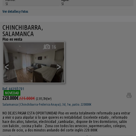
Sí
Sí
Ver detalles y fotos
CHINCHIBARRA,
SALAMANCA
Piso en venta
16
<
>
Ref. 6639/3701
NOVEDAD
220.000€
225.000€
(2.315,78€/m²)
Salamanca ( Chinchibarra-Federico Anaya); 3d, 1w, patio. 220000€
NO DEJES PASAR ESTA OPORTUNIDAD Piso en venta totalmente reformado para entrar
a vivir o para alquilar si lo que quieres es rentabilidad. Excelente estado , reformado
hace dos años, tuberías, electricidad ,cambiadas , dispone de tres dormitorios, salón
con balcón , cocina y baño . Zona con todos los servicios ,supermercados, colegios,
zonas de ocio, a dos minutos andando del corte inglés 220.000€