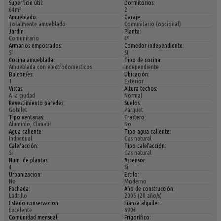
Superficie útil:
Dormitorios:
64m²
2
Amueblado:
Garaje:
Totalmente amueblado
Comunitario (opcional)
Jardín:
Planta:
Comunitario
4º
Armarios empotrados:
Comedor independiente:
Sí
Sí
Cocina amueblada:
Tipo de cocina:
Amueblada con electrodomésticos
Independiente
Balcon/es:
Ubicación:
1
Exterior
Vistas:
Altura techos:
A la ciudad
Normal
Revestimiento paredes:
Suelos:
Gotelet
Parquet
Tipo ventanas:
Trastero:
Aluminio, Climalit
No
Agua caliente:
Tipo agua caliente:
Individual
Gas natural
Calefacción:
Tipo calefacción:
Si
Gas natural
Num. de plantas:
Ascensor:
4
Sí
Urbanizacion:
Estilo:
No
Moderno
Fachada:
Año de construcción:
Ladrillo
2006 (20 año/s)
Estado conservacion:
Fianza alquiler:
Excelente
690€
Comunidad mensual:
Frigorífico: