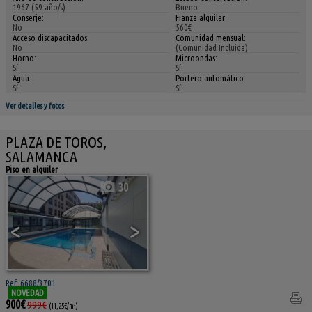
1967 (59 año/s)
Bueno
Conserje:
Fianza alquiler:
No
560€
Acceso discapacitados:
Comunidad mensual:
No
(Comunidad Incluida)
Horno:
Microondas:
Sí
Sí
Agua:
Portero automático:
Sí
Sí
Ver detalles y fotos
PLAZA DE TOROS,
SALAMANCA
Piso en alquiler
30
<
>
Ref. 6688/3701
NOVEDAD
900€
999€
(11,25€/m²)