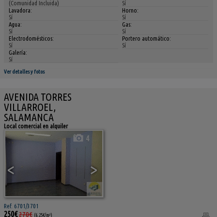
(Comunidad Incluida)
Sí
Lavadora:
Horno:
Sí
Sí
Agua:
Gas:
Sí
Sí
Electrodomésticos:
Portero automático:
Sí
Sí
Galería:
Sí
Ver detalles y fotos
AVENIDA TORRES
VILLARROEL,
SALAMANCA
Local comercial en alquiler
4
<
>
Ref. 6701/3701
250€
270€
(6,25€/m²)