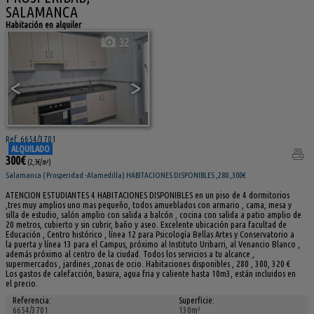
SALAMANCA
Habitación en alquiler
32
<
>
Ref. 6654/3701
ALQUILADO
300€
(2,3€/m²)
Salamanca ( Prosperidad -Alamedilla) HABITACIONES DISPONIBLES ,280 ,300€
ATENCION ESTUDIANTES 4 HABITACIONES DISPONIBLES en un piso de 4 dormitorios
,tres muy amplios uno mas pequeño, todos amueblados con armario , cama, mesa y
silla de estudio, salón amplio con salida a balcón , cocina con salida a patio amplio de
20 metros, cubierto y sin cubrir, baño y aseo. Excelente ubicación para facultad de
Educación , Centro histórico , línea 12 para Psicología Bellas Artes y Conservatorio a
la puerta y línea 13 para el Campus, próximo al Instituto Uribarri, al Venancio Blanco ,
además próximo al centro de la ciudad. Todos los servicios a tu alcance ,
supermercados , jardines ,zonas de ocio. Habitaciones disponibles , 280 , 300, 320 €
Los gastos de calefacción, basura, agua fria y caliente hasta 10m3, están incluidos en
el precio.
Referencia:
Superficie:
6654/3701
130m²