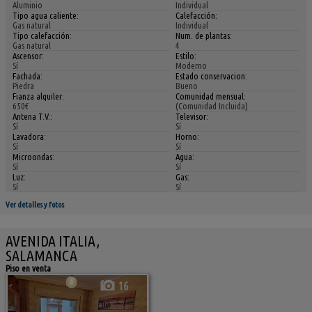
Aluminio
Individual
Tipo agua caliente:
Calefacción:
Gas natural
Individual
Tipo calefacción:
Num. de plantas:
Gas natural
4
Ascensor:
Estilo:
Sí
Moderno
Fachada:
Estado conservacion:
Piedra
Bueno
Fianza alquiler:
Comunidad mensual:
650€
(Comunidad Incluida)
Antena T.V.:
Televisor:
Sí
Sí
Lavadora:
Horno:
Sí
Sí
Microondas:
Agua:
Sí
Sí
Luz:
Gas:
Sí
Sí
Ver detalles y fotos
AVENIDA ITALIA,
SALAMANCA
Piso en venta
16