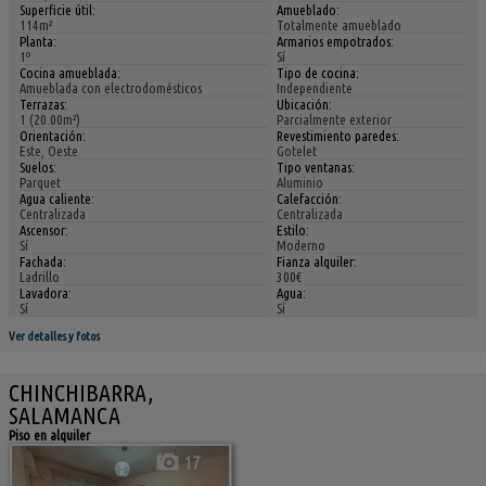
Superficie útil:
Amueblado:
114m²
Totalmente amueblado
Planta:
Armarios empotrados:
1º
Sí
Cocina amueblada:
Tipo de cocina:
Amueblada con electrodomésticos
Independiente
Terrazas:
Ubicación:
1 (20.00m²)
Parcialmente exterior
Orientación:
Revestimiento paredes:
Este, Oeste
Gotelet
Suelos:
Tipo ventanas:
Parquet
Aluminio
Agua caliente:
Calefacción:
Centralizada
Centralizada
Ascensor:
Estilo:
Sí
Moderno
Fachada:
Fianza alquiler:
Ladrillo
300€
Lavadora:
Agua:
Sí
Sí
Ver detalles y fotos
CHINCHIBARRA,
SALAMANCA
Piso en alquiler
17