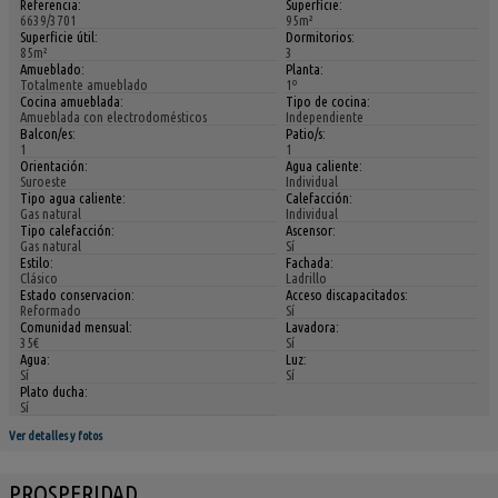
Referencia:
Superficie:
6639/3701
95m²
Superficie útil:
Dormitorios:
85m²
3
Amueblado:
Planta:
Totalmente amueblado
1º
Cocina amueblada:
Tipo de cocina:
Amueblada con electrodomésticos
Independiente
Balcon/es:
Patio/s:
1
1
Orientación:
Agua caliente:
Suroeste
Individual
Tipo agua caliente:
Calefacción:
Gas natural
Individual
Tipo calefacción:
Ascensor:
Gas natural
Sí
Estilo:
Fachada:
Clásico
Ladrillo
Estado conservacion:
Acceso discapacitados:
Reformado
Sí
Comunidad mensual:
Lavadora:
35€
Sí
Agua:
Luz:
Sí
Sí
Plato ducha:
Sí
Ver detalles y fotos
PROSPERIDAD,