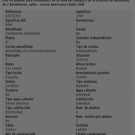
de 2 dormitorios, salón - cocina americana y baño.560€
Referencia:
Superficie:
6537/3701
77m²
Superficie útil:
Dormitorios:
60m²
2
Amueblado:
Garaje:
Totalmente amueblado
No
Planta:
Comedor independiente:
2º
No
Cocina amueblada:
Tipo de cocina:
Amueblada con electrodomésticos
Independiente
Balcon/es:
Situación:
1
Céntrico
Vistas:
Altura techos:
A la ciudad
Normal
Tipo techo:
Revestimiento paredes:
Escayola
Gotelet
Suelos:
Tipo ventanas:
Cerámica
Aluminio
Trastero:
Agua caliente:
No
Individual
Tipo agua caliente:
Calefacción:
Termo eléctrico
Individual
Tipo calefacción:
Num. de plantas:
Electricidad
4
Ascensor:
Num. vecinos por planta:
No
2
Estilo:
Fachada:
Clásico
Ladrillo
Año de construcción:
Estado conservacion: