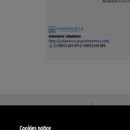
Akzeptieren
Datensc
Inmonova Salamanca
https://salamanca.grupoinmonova.com/
(+34)923.603.474 (+34)923.650.800
Inmonova Salamanca
Avda. Alfonso VI, 13-15
37005 Salamanca
Cookies notice
Spanien