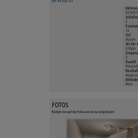
Ref 6616/3701
Referen
6616/37
Schlafz
3
Esszimm
Ja
Ort:
Aussen
Art der
Erdgas
Etagena
4
Baustil:
Klassisc
Beschaf
Ausgeze
Behinde
Nein
FOTOS
Klicken Sie auf die Fotos um sie zu vergrössern: