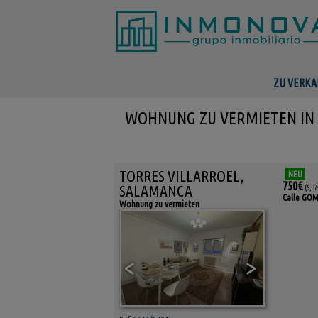
ZU VERKA
WOHNUNG ZU VERMIETEN IN 
TORRES VILLARROEL,
NEU
750€
SALAMANCA
(9,37
Calle GOM
Wohnung zu vermieten
<
>