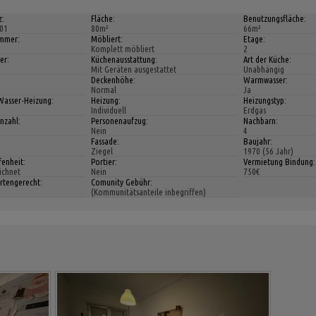
z:
Fläche:
Benutzungsfläche:
01
80m²
66m²
immer:
Möbliert:
Etage:
Komplett möbliert
2
er:
Küchenausstattung:
Art der Küche:
Mit Geräten ausgestattet
Unabhängig
Deckenhöhe:
Warmwasser:
Normal
Ja
 Wasser-Heizung:
Heizung:
Heizungstyp:
Individuell
Erdgas
nzahl:
Personenaufzug:
Nachbarn:
Nein
4
Fassade:
Baujahr:
h
Ziegel
1970 (56 Jahr)
fenheit:
Portier:
Vermietung Bindung:
ichnet
Nein
750€
rtengerecht:
Comunity Gebühr:
(Kommunitätsanteile inbegriffen)